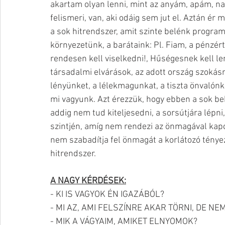
akartam olyan lenni, mint az anyám, apám, nag
felismeri, van, aki odáig sem jut el. Aztán ér
a sok hitrendszer, amit szinte belénk progra
környezetünk, a barátaink: Pl. Fiam, a pénzér
rendesen kell viselkedni!, Hűségesnek kell l
társadalmi elvárások, az adott ország szokás
lényünket, a lélekmagunkat, a tiszta önvalónk
mi vagyunk. Azt érezzük, hogy ebben a sok b
addig nem tud kiteljesedni, a sorsútjára lépni
szintjén, amíg nem rendezi az önmagával kapc
nem szabadítja fel önmagát a korlátozó tényez
hitrendszer. 
A NAGY KÉRDÉSEK:
- KI IS VAGYOK ÉN IGAZÁBÓL?
- MI AZ, AMI FELSZÍNRE AKAR TÖRNI, DE NE
- MIK A VÁGYAIM, AMIKET ELNYOMOK?