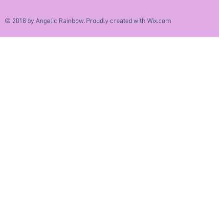
© 2018 by Angelic Rainbow. Proudly created with
Wix.com