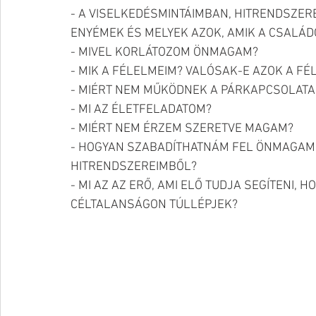
- A VISELKEDÉSMINTÁIMBAN, HITRENDSZER
ENYÉMEK ÉS MELYEK AZOK, AMIK A CSALÁD
- MIVEL KORLÁTOZOM ÖNMAGAM?
- MIK A FÉLELMEIM? VALÓSAK-E AZOK A F
- MIÉRT NEM MŰKÖDNEK A PÁRKAPCSOLATA
- MI AZ ÉLETFELADATOM?
- MIÉRT NEM ÉRZEM SZERETVE MAGAM?
- HOGYAN SZABADÍTHATNÁM FEL ÖNMAGAM 
HITRENDSZEREIMBŐL?
- MI AZ AZ ERŐ, AMI ELŐ TUDJA SEGÍTENI,
CÉLTALANSÁGON TÚLLÉPJEK?