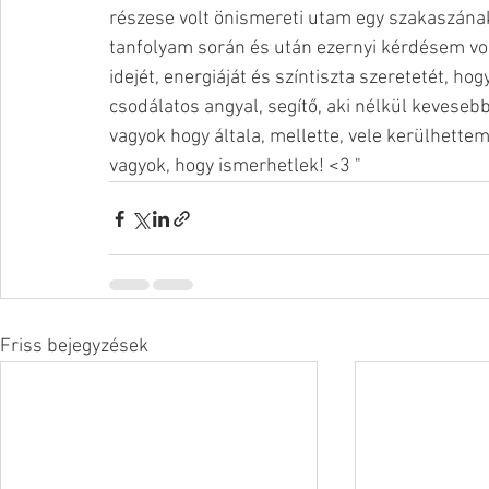
részese volt önismereti utam egy szakaszának!
tanfolyam során és után ezernyi kérdésem volt
idejét, energiáját és színtiszta szeretetét, ho
csodálatos angyal, segítő, aki nélkül kevesebb
vagyok hogy általa, mellette, vele kerülhet
vagyok, hogy ismerhetlek! <3 "
Friss bejegyzések