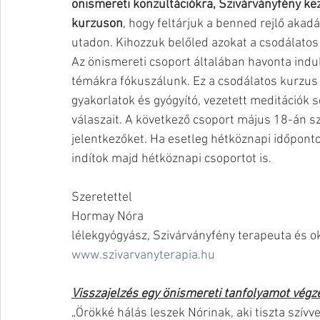
önismereti konzultációkra, Szivárványfény ke
kurzuson
, hogy feltárjuk a benned rejlő akadá
utadon. Kihozzuk belőled azokat a csodálatos
Az önismereti csoport általában havonta indu
témákra fókuszálunk. Ez a csodálatos kurzus 
gyakorlatok és gyógyító, vezetett meditációk 
válaszait. A következő csoport május 18-án s
jelentkezőket. Ha esetleg hétköznapi időponto
indítok majd hétköznapi csoportot is. 
Szeretettel
Hormay Nóra
lélekgyógyász, Szivárványfény terapeuta és o
www.szivarvanyterapia.hu
Visszajelzés egy önismereti tanfolyamot végze
„Örökké hálás leszek Nórinak, aki tiszta szívvel