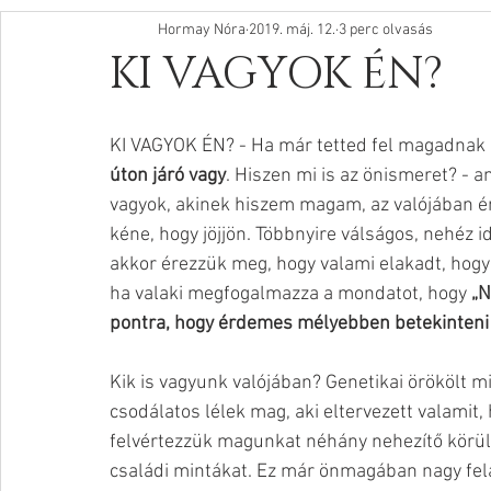
Hormay Nóra
2019. máj. 12.
3 perc olvasás
KI VAGYOK ÉN?
KI VAGYOK ÉN? - Ha már tetted fel magadnak e
úton járó vagy
. Hiszen mi is az önismeret? - a
vagyok, akinek hiszem magam, az valójában én
kéne, hogy jöjjön. Többnyire válságos, nehéz i
akkor érezzük meg, hogy valami elakadt, hog
ha valaki megfogalmazza a mondatot, hogy 
„
pontra, hogy érdemes mélyebben betekinten
Kik is vagyunk valójában? Genetikai örökölt 
csodálatos lélek mag, aki eltervezett valamit, 
felvértezzük magunkat néhány nehezítő körülm
családi mintákat. Ez már önmagában nagy fel