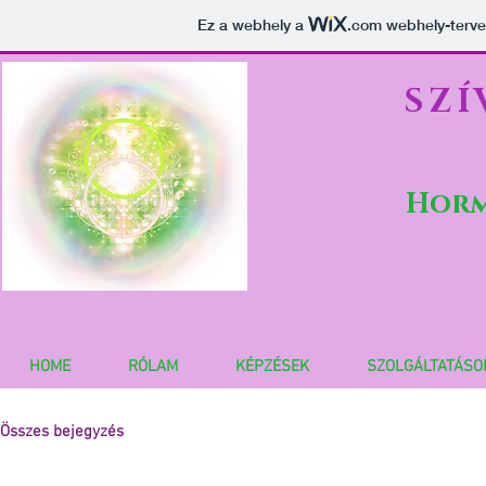
Ez a webhely a
.com
webhely-tervez
SZÍ
lélekébresztés
Horm
Szívfény ébresztő - c
női kör facilitátor -
HOME
RÓLAM
KÉPZÉSEK
SZOLGÁLTATÁSO
Összes bejegyzés