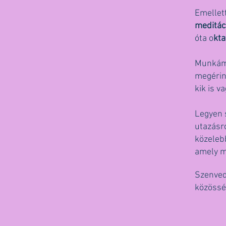
Emellet
meditác
óta o
kt
Munkám 
megérint
kik is v
Legyen s
utazásró
közeleb
amely mi
Szenved
közössé