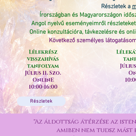
Részletek a
m
Írországban és Magyarországon idős
Angol nyelvű eseményeimről részleteke
Online konzultációra, távkezelésre és on
Következő személyes látogatásom
Lélekrész
Léleká
visszahívás
tan
tanfolyam
Július
Július 11. Szo.
On
OnlinE
10:0
10:00-16:00
Részletek
"Az áldottság átérzése az iste
amiben nem tudsz mást 