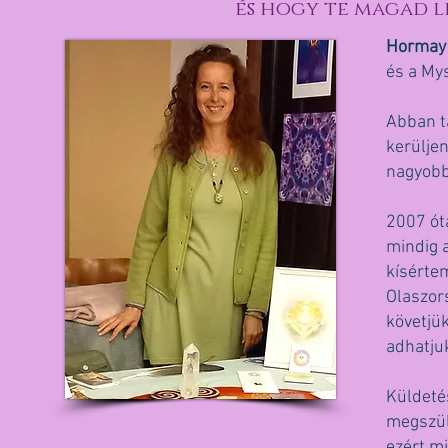
és hogy te magad lé
Hormay
és a Mys
Abban t
kerülje
nagyobb
2007 ót
mindig a
kísértem
Olaszor
követjük
adhatjuk
Küldeté
megszüle
ezért m