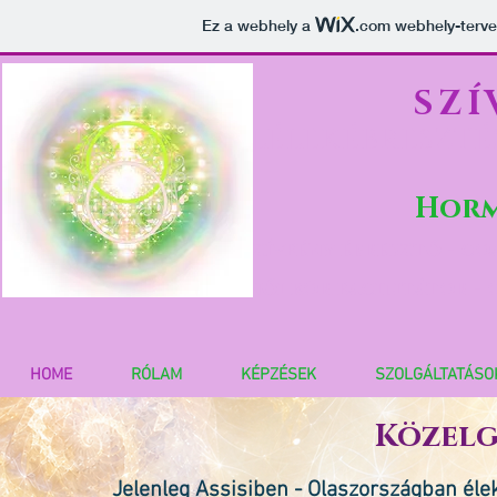
Ez a webhely a
.com
webhely-tervez
SZÍ
lélekébresztés
Horm
Szívfény ébresztő - c
női kör facilitátor -
HOME
RÓLAM
KÉPZÉSEK
SZOLGÁLTATÁSO
Közelg
Jelenleg Assisiben - Olaszországban élek