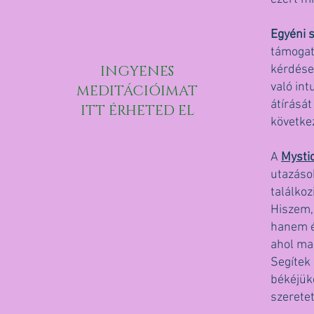
Egyéni 
támogatá
INGYENES
kérdése
való int
MEDITÁCIÓIMAT
átírását
ITT ÉRHETED EL
követke
A
Mystic
utazáso
találkoz
Hiszem,
hanem él
ahol mag
Segítek
békéjük
szeretet