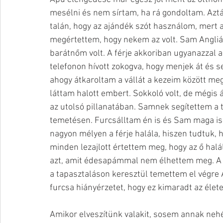
mesélni és nem sírtam, ha rá gondoltam. Aztá
talán, hogy az ajándék szót használom, mert 
megértettem, hogy nekem az volt. Sam Angliá
barátnőm volt. A férje akkoriban ugyanazzal 
telefonon hívott zokogva, hogy menjek át és segí
ahogy átkaroltam a vállát a kezeim között me
láttam halott embert. Sokkoló volt, de mégis
az utolsó pillanatában. Samnek segítettem a 
temetésen. Furcsálltam én is és Sam maga is ér
nagyon mélyen a férje halála, hiszen tudtuk, 
minden lezajlott értettem meg, hogy az ő ha
azt, amit édesapámmal nem élhettem meg. A k
a tapasztaláson keresztül temettem el végre Ap
furcsa hiányérzetet, hogy ez kimaradt az éle
Amikor elveszítünk valakit, sosem annak nehéz