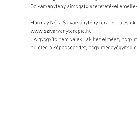
Szivárványfény simogató szeretetével emellek
Hormay Nóra Szivárványfény terapeuta és ok
www.szivarvanyterapia.hu
„ A gyógyító nem valaki, akihez elmész, hogy m
belőled a képességedet, hogy meggyógyítsd