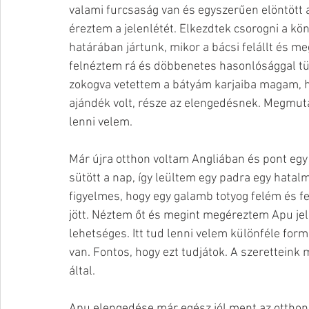
valami furcsaság van és egyszerűen elöntött a
éreztem a jelenlétét. Elkezdtek csorogni a k
határában jártunk, mikor a bácsi felállt és me
felnéztem rá és döbbenetes hasonlósággal tü
zokogva vetettem a bátyám karjaiba magam, h
ajándék volt, része az elengedésnek. Megmuta
lenni velem. 
Már újra otthon voltam Angliában és pont eg
sütött a nap, így leültem egy padra egy hatalm
figyelmes, hogy egy galamb totyog felém és f
jött. Néztem őt és megint megéreztem Apu jele
lehetséges. Itt tud lenni velem különféle for
van. Fontos, hogy ezt tudjátok. A szeretteink
által.
Apu elengedése már egész jól ment az otthon