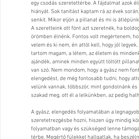
egy csodás szeretettérbe. A fájdalmat azok éli
hiányát. Sok tanítást kaptam rá az évek sorá
senkit. Mikor eljön a pillanat és mi is átlépün
A szeretteink ott fönt azt szeretnék, ha boldo
örömben élnénk. Fontos volt megértenem, hogy
velem és ki nem, én attól kell, hogy jól legye
tartom magam, a létem, az életem és mindenki
ajándék, aminek minden együtt töltött pillanat
van szó. Nem mondom, hogy a gyász nem fontos,
elengedést, de még fontosabb tudni, hogy attó
velünk vannak, többször, mint gondolnánk és 
szakad meg, ott él a lelkünkben, az pedig halh
A gyász, elengedés folyamatában a legnagyob
szeretetrezgésbe hozni, hiszen úgy mindig k
folyamatban vagy és szükséged lenne támogatás
térbe. Megértő fülekkel hallgatlak, ha beszéln