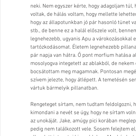
neki. Nem egyszer kérte, hogy adagoljam túl
voltak, de hálás voltam, hogy mellette lehett
hogy az állapotunkban jó pár hasonló tünet v
stb., de benne ez a halál előszele volt, benne
legnehezebb, ugyanis Apu a várokozásokkal el
tartózkodásomat. Életem legnehezebb pillanat
pár napja van hátra. Ő pont morfium hatása ala
mosolyogva integetett az ablakból, de nekem 
bocsátottam meg magamnak. Pontosan megérez
szívem jelezte, hogy átlépett. A temetésén se
vártuk bármelyik pillanatban. 
Rengeteget sírtam, nem tudtam feldolgozni, h
kimondani a nevét se úgy, hogy ne sírtam vol
az unokáját. Jake, amúgy pici korában megle
pedig nem találkozott vele. Sosem felejtem el,