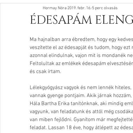
Hormay Nóra
2019. febr. 16.
5 perc olvasás
ÉDESAPÁM ELENG
Ma hajnalban arra ébredtem, hogy egy kedves
veszítette el az édesapját és tudom, hogy ezt
azonnal elindulnak, vajon mit is mondanék neki
Feltolultak az emlékek édesapám elvesztésérő
és csak írtam. 
Lélekgyógyász vagyok és nem lennék hiteles, 
vannak gyenge pontjaim. Akik járnak hozzám, 
Hála Bartha Erika tanítónknak, aki mindig em
vagyunk, van feladatunk és attól még csodák
van miben fejlődni. Gyanítom már megfejtettét
feladat. Lassan 18 éve, hogy átlépett az édes