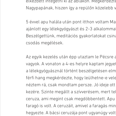
elkezdett integetni ki az ablakon. Megkérdezte
Nagypapának, hiszen így a repülőn közelebb 
5 évvel apu halála után pont itthon voltam M
ajánlott egy lélekgyógyászt és 2-3 alkalommal
Beszélgettünk, meditációs gyakorlatokat csiná
csodás megélések. 
Az egyik kezelés után épp utaztam le Pécsre 
vagyok. A vonaton a 4-es helyre kaptam jegyet,
a lélekgyógyásznál történt beszélgetésen elm
férfi hang megkérdezte, hogy leülhetne-e vele
néztem rá, csak mondtam persze. Jó ideje ott ü
kezére. Szinte megállt a szívverésem, mert te
ceruza, ami megint csak megdöbbentett. Apu 
faragó is volt. A ceruzáit, amivel a faragás m
hegyezte. A bácsi ceruzája pont ugyanúgy volt