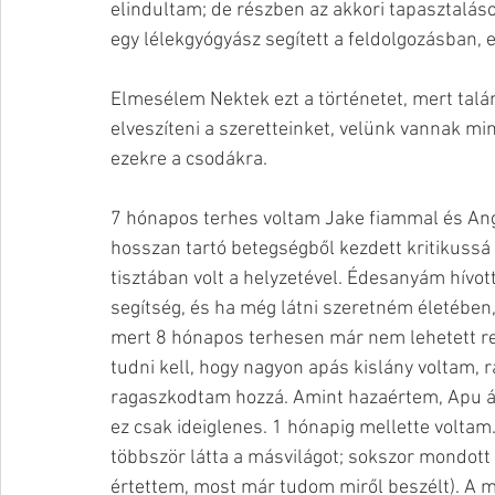
elindultam; de részben az akkori tapasztalás
egy lélekgyógyász segített a feldolgozásban,
Elmesélem Nektek ezt a történetet, mert talá
elveszíteni a szeretteinket, velünk vannak min
ezekre a csodákra.
7 hónapos terhes voltam Jake fiammal és Ang
hosszan tartó betegségből kezdett kritikussá v
tisztában volt a helyzetével. Édesanyám hívott
segítség, és ha még látni szeretném életében, 
mert 8 hónapos terhesen már nem lehetett repü
tudni kell, hogy nagyon apás kislány voltam, r
ragaszkodtam hozzá. Amint hazaértem, Apu álla
ez csak ideiglenes. 1 hónapig mellette voltam.
többször látta a másvilágot; sokszor mondott 
értettem, most már tudom miről beszélt). A m