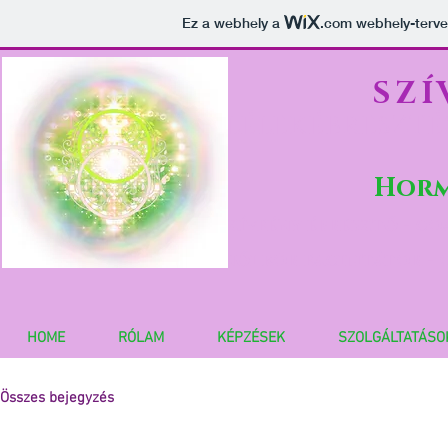
Ez a webhely a
.com
webhely-tervez
SZÍ
lélekébresztés
Horm
Szívfény ébresztő - c
női kör facilitátor -
HOME
RÓLAM
KÉPZÉSEK
SZOLGÁLTATÁSO
Összes bejegyzés